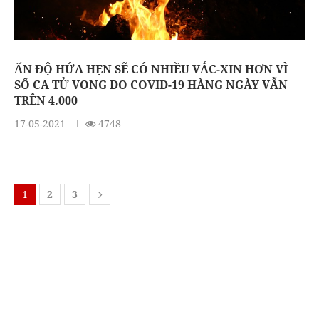
ẤN ĐỘ HỨA HẸN SẼ CÓ NHIỀU VẮC-XIN HƠN VÌ
SỐ CA TỬ VONG DO COVID-19 HÀNG NGÀY VẪN
TRÊN 4.000
17-05-2021
4748
1
2
3