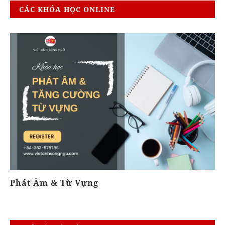
CÁC KHÓA HỌC ONLINE
Phát Âm & Từ Vựng
K