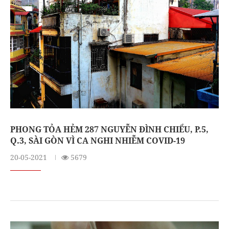
PHONG TỎA HẺM 287 NGUYỄN ĐÌNH CHIỂU, P.5,
Q.3, SÀI GÒN VÌ CA NGHI NHIỄM COVID-19
20-05-2021
5679