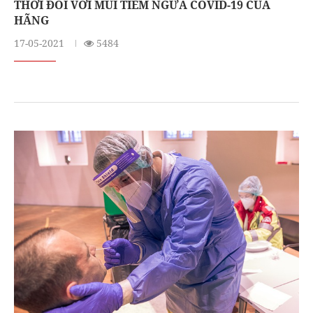
THỜI ĐỐI VỚI MŨI TIÊM NGỪA COVID-19 CỦA
HÃNG
17-05-2021
5484