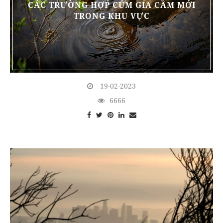
CÁC TRƯỜNG HỢP CÚM GIA CẦM MỚI
TRONG KHU VỰC
19-02-2023
6666