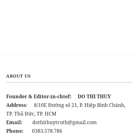
ABOUT US
Founder & Editor-in-chief:
DO THI THUY
Address
: 8/10E Đường số 21, P. Hiệp Bình Chánh,
TP. Thủ Đức, TP. HCM
Email:
dothithuytruth@gmail.com
Phone:
0383.578.786