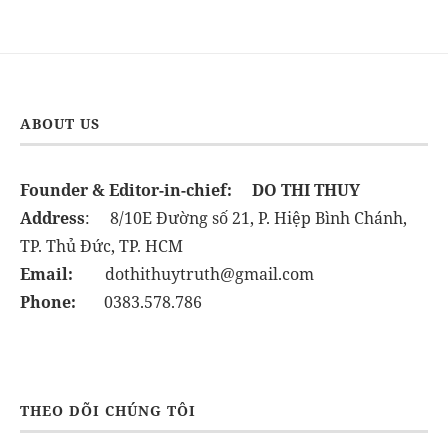
ABOUT US
Founder & Editor-in-chief:
DO THI THUY
Address
: 8/10E Đường số 21, P. Hiệp Bình Chánh,
TP. Thủ Đức, TP. HCM
Email:
dothithuytruth@gmail.com
Phone:
0383.578.786
THEO DÕI CHÚNG TÔI