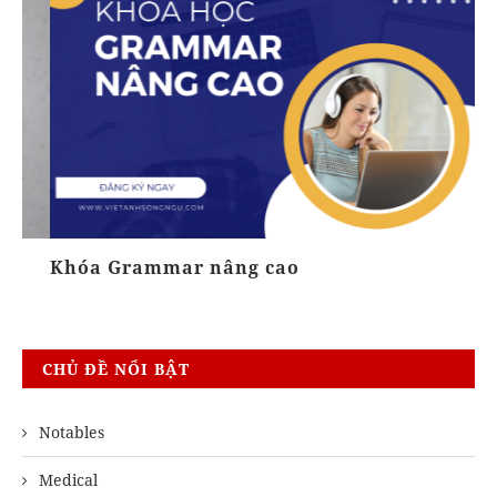
Khóa Grammar nâng cao
Gi
CHỦ ĐỀ NỔI BẬT
Notables
Medical