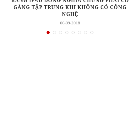
C
BẰNG IPAD ĐỒNG NGHĨA CHÚNG PHẢI CỐ
GẮNG TẬP TRUNG KHI KHÔNG CÓ CÔNG
NGHỆ
06-09-2018