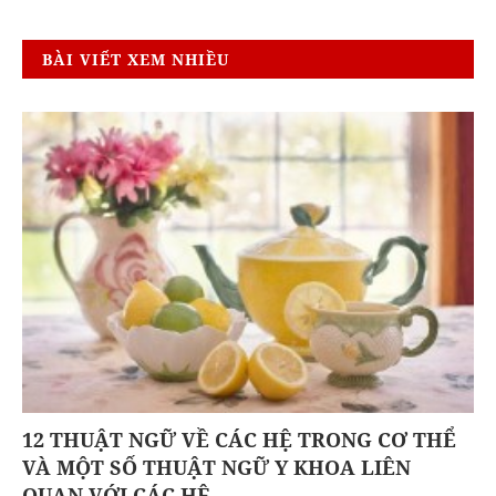
BÀI VIẾT XEM NHIỀU
12 THUẬT NGỮ VỀ CÁC HỆ TRONG CƠ THỂ
VÀ MỘT SỐ THUẬT NGỮ Y KHOA LIÊN
QUAN VỚI CÁC HỆ