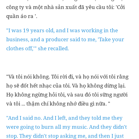
công ty và một nhà sản xuất đã yêu cầu tôi: 'Cởi
quần áo ra '.
"I was 19 years old, and I was working in the
business, and a producer said to me, 'Take your
clothes off,'" she recalled.
"Và tôi nói không. Tôi rời đi, và họ nói với tôi rằng
họ sẽ đốt hết nhạc của tôi. Và họ không dừng lại.
Họ không ngừng hỏi tôi, và sau đó tôi sững người
và tôi ... thậm chí không nhớ điều gì nữa. "
"And I said no. And I left, and they told me they
were going to burn all my music. And they didn't
stop. They didn't stop asking me, and then I just