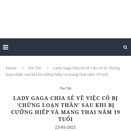
Home
Tin Tức
Lady Gaga chia sẻ về việc cô bị 'chứng
loạn thần' sau khi bị cưỡng hiếp và mang thai năm 19 tuổi
Tin Tức
LADY GAGA CHIA SẺ VỀ VIỆC CÔ BỊ
'CHỨNG LOẠN THẦN' SAU KHI BỊ
CƯỠNG HIẾP VÀ MANG THAI NĂM 19
TUỔI
23-05-2021